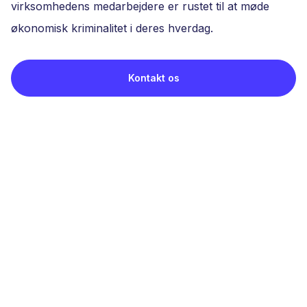
virksomhedens medarbejdere er rustet til at møde
økonomisk kriminalitet i deres hverdag.
Kontakt os
ECIT KYC vil
du lære
Grundlæggende introduktion til
hvidvaskningsloven
Identifikation af reelle ejere.
Hvidvasklovens krav om en risikobaseret tilgang
og håndtering af forskellige typer af risici